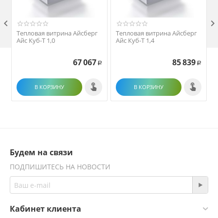

Тепловая витрина Айсберг
Тепловая витрина Айсберг
Айс Куб-Т 1,0
Айс Куб-Т 1,4
67 067
85 839
Р
Р
В КОРЗИНУ
В КОРЗИНУ
Будем на связи
ПОДПИШИТЕСЬ НА НОВОСТИ
Кабинет клиента