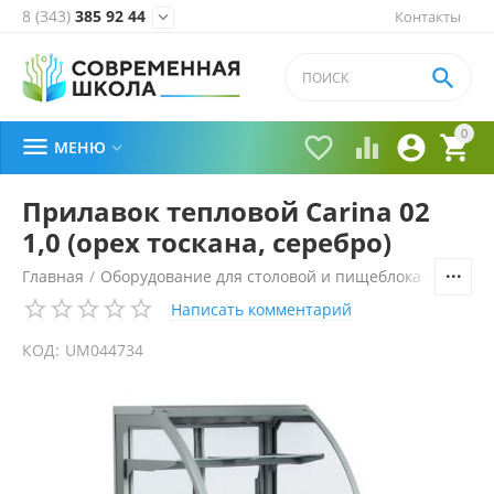
8 (343)
385 92 44
Контакты


0





МЕНЮ

Прилавок тепловой Carina 02
1,0 (орех тоскана, серебро)
Главная
/
Оборудование для столовой и пищеблока
/
Технол
Написать комментарий
КОД:
UM044734