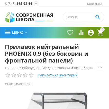
8 (343)
385 92 44
Контакты


0





МЕНЮ

Прилавок нейтральный
PHOENIX 0,9 (без боковин и
фронтальной панели)
Главная
/
Оборудование для столовой и пищеблока
/
Технол
Написать комментарий
КОД:
UM044705