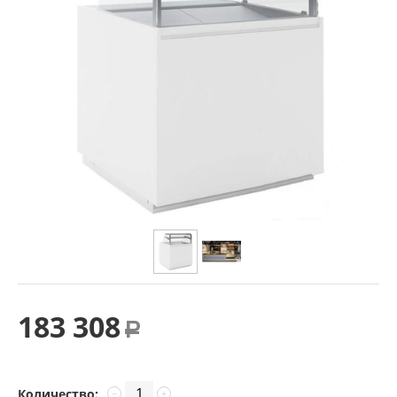
183 308
Р
Количество:
−
+