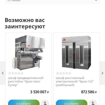
Возможно вас
заинтересуют

Шкаф предварительной
Шкаф расстоечный
расстойки ''Бриз плюс
электрический ''Бриз-122''
Супер''
(разборный)
3 530 007
872 586
Р
Р
В КОРЗИНУ
В КОРЗИНУ