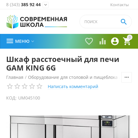
8 (343)
385 92 44
Контакты


0





МЕНЮ

Шкаф расстоечный для печи
GAM KING 6G
Главная
/
Оборудование для столовой и пищеблока
/
Технол
Написать комментарий
КОД:
UM045100