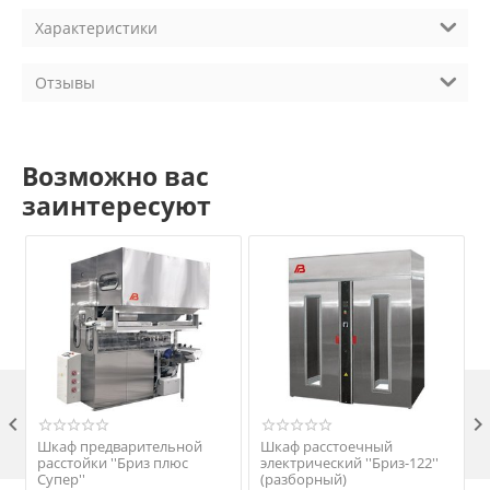
Характеристики
Отзывы
Возможно вас
заинтересуют

Шкаф предварительной
Шкаф расстоечный
расстойки ''Бриз плюс
электрический ''Бриз-122''
Супер''
(разборный)