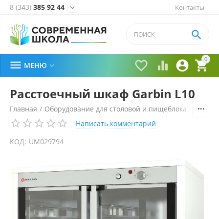
8 (343)
385 92 44
Контакты


0





МЕНЮ

Расстоечный шкаф Garbin L10
Главная
/
Оборудование для столовой и пищеблока
/
Технол
Написать комментарий
КОД:
UM029794