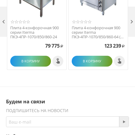

Плита 4-конфорочная 900
Плита 4-конфорочная 900
серии Iterma
серии Iterma
ПКЭ-4ПР-1070/850/860-24
ПКЭ-4ПР-1070/850/860-64 (с
духовкой)
79 775
123 239
Р
Р
В КОРЗИНУ
В КОРЗИНУ
Будем на связи
ПОДПИШИТЕСЬ НА НОВОСТИ