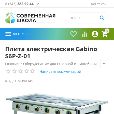
8 (343)
385 92 44
Контакты


0





МЕНЮ

Плита электрическая Gabino
S6P-Z-01
Главная
/
Оборудование для столовой и пищеблока
/
Технол
Написать комментарий
КОД:
UM080345