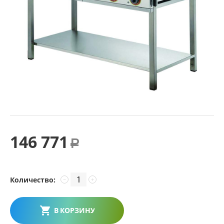
146 771
Р
Количество:
−
+
В КОРЗИНУ