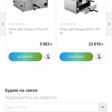

Печь для пиццы Airhot PS-
Печь для пиццы Airhot PD-
30
30
5 983
23 810
Р
Р
В КОРЗИНУ
В КОРЗИНУ
Будем на связи
ПОДПИШИТЕСЬ НА НОВОСТИ