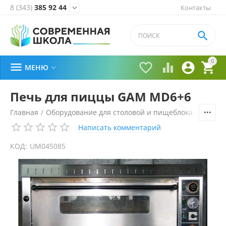
8 (343)
385 92 44
Контакты


0





МЕНЮ

Печь для пиццы GAM MD6+6
Главная
/
Оборудование для столовой и пищеблока
/
Технол
Написать комментарий
КОД:
UM045085