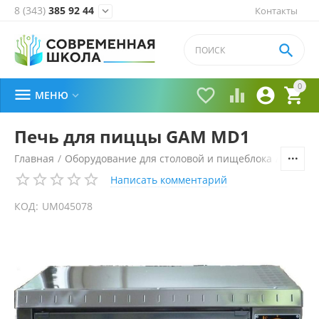
8 (343)
385 92 44
Контакты


0





МЕНЮ

Печь для пиццы GAM MD1
Главная
/
Оборудование для столовой и пищеблока
/
Технол
Написать комментарий
КОД:
UM045078