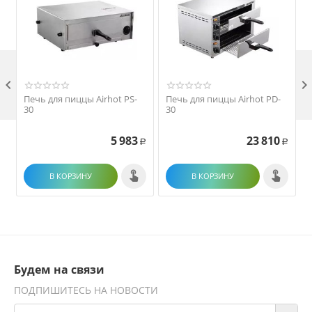

Печь для пиццы Airhot PS-
Печь для пиццы Airhot PD-
30
30
5 983
23 810
Р
Р
В КОРЗИНУ
В КОРЗИНУ
Будем на связи
ПОДПИШИТЕСЬ НА НОВОСТИ