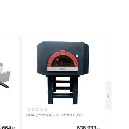

Печь для пиццы AS Term D100S
Печь для
 664
638 933
Р
Р