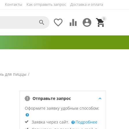
Контакты
Как отправить запрос
Доставка и оплата
0





чь для пиццы
/
Отправьте запрос
Оформите заявку удобным способом:
Заявка через сайт.
Подробнее