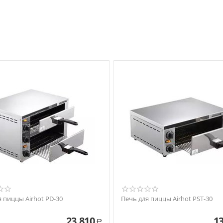
я пиццы Airhot PD-30
Печь для пиццы Airhot PST-30
23 810
13
Р