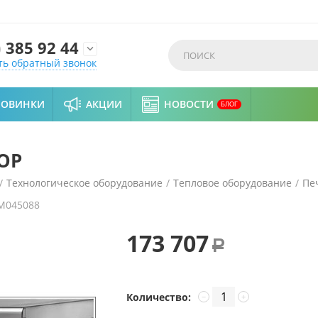
)
385 92 44

ть обратный звонок
НОВИНКИ
АКЦИИ
НОВОСТИ
БЛОГ
OP
/
Технологическое оборудование
/
Тепловое оборудование
/
Пе
M045088
173 707
Р
Количество:
−
+