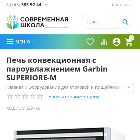
8 (343)
385 92 44
Контакты


0





МЕНЮ

Печь конвекционная с
пароувлажнением Garbin
SUPERIORE-M
Главная
/
Оборудование для столовой и пищеблока
/
Технол
Написать комментарий
КОД:
UM029768