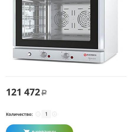
121 472
Р
Количество:
−
+