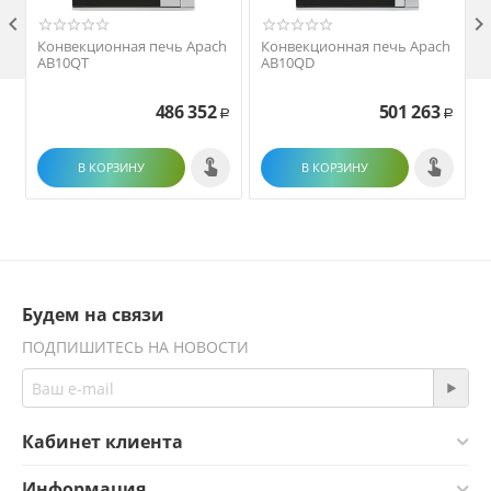

Конвекционная печь Apach
Конвекционная печь Apach
AB10QT
AB10QD
486 352
501 263
Р
Р
В КОРЗИНУ
В КОРЗИНУ
Будем на связи
ПОДПИШИТЕСЬ НА НОВОСТИ
Кабинет клиента
Информация