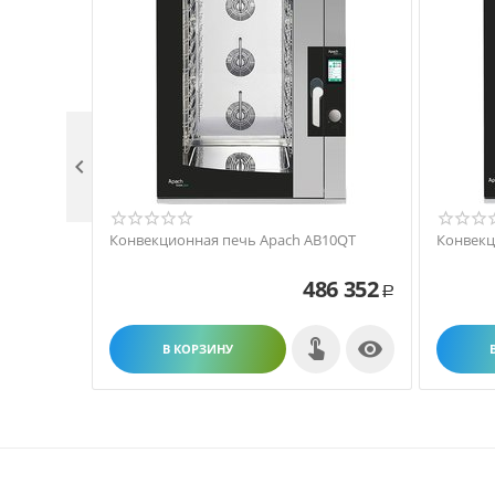

Конвекционная печь Apach AB10QT
Конвекц
486 352
Р

В КОРЗИНУ