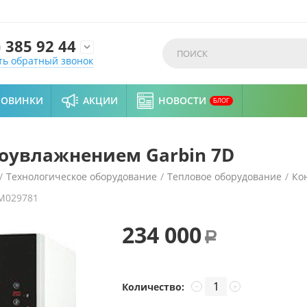
)
385 92 44

ть обратный звонок
НОВИНКИ
АКЦИИ
НОВОСТИ
БЛОГ
роувлажнением Garbin 7D
/
Технологическое оборудование
/
Тепловое оборудование
/
Ко
M029781
234 000
Р
Количество:
−
+