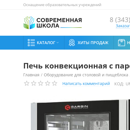
Оснащение образовательных учреждений
8 (343
Заказа
КАТАЛОГ
ХИТЫ ПРОДАЖ

Печь конвекционная с па
Главная
/
Оборудование для столовой и пищеблока
Написать комментарий
КОД:
U
Печь конвекционная с пароувлажнением Garbin 7D