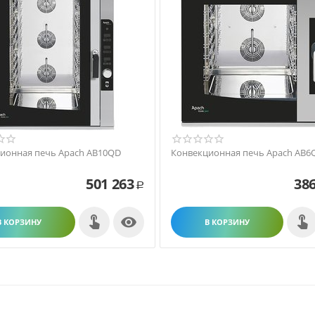
ионная печь Apach AB10QD
Конвекционная печь Apach AB6
501 263
386
Р

В КОРЗИНУ
В КОРЗИНУ