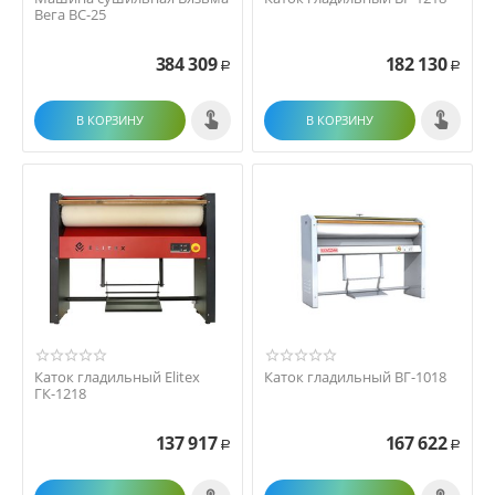
Вега ВС-25
384 309
182 130
Р
Р
В КОРЗИНУ
В КОРЗИНУ
Каток гладильный Elitex
Каток гладильный ВГ-1018
ГК-1218
137 917
167 622
Р
Р