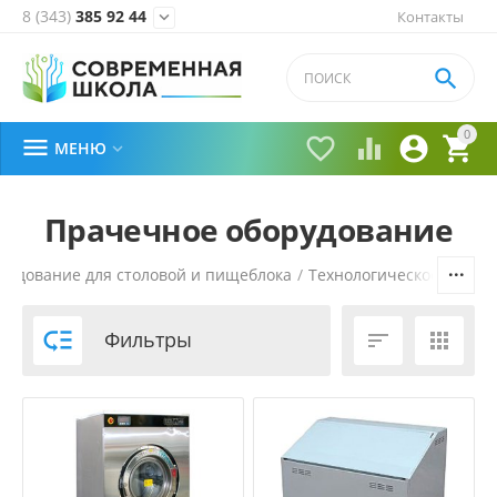
8 (343)
385 92 44
Контакты


0





МЕНЮ

Прачечное оборудование
рудование для столовой и пищеблока
/
Технологическое обору

Фильтры

