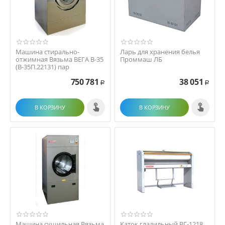
Машина стирально-
Ларь для хранения белья
отжимная Вязьма ВЕГА В-35
Проммаш ЛБ
(В-35П.22131) пар
750 781
38 051
Р
Р
В КОРЗИНУ
В КОРЗИНУ
Машина сушильная Вязьма
Каток гладильный ВГ-1218