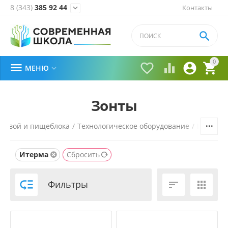
8 (343)
385 92 44
Контакты


0





МЕНЮ

Зонты
оловой и пищеблока
/
Технологическое оборудование
/
Нейтрал
Итерма
Сбросить

Фильтры

