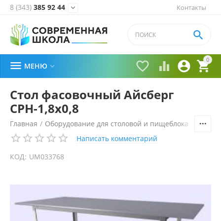
8 (343)
385 92 44
Контакты


0





МЕНЮ

Стол фасовочный Айсберг
СРН-1,8х0,8
Главная
/
Оборудование для столовой и пищеблока
/
Технол
Написать комментарий
КОД:
UM033768