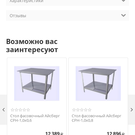
Характеристики
Отзывы
Возможно вас
заинтересуют

Стол фасовочный Айсберг
Стол фасовочный Айсберг
СРН-1,0х0,6
СРН-1,0х0,8
12 389
12 896
Р
Р