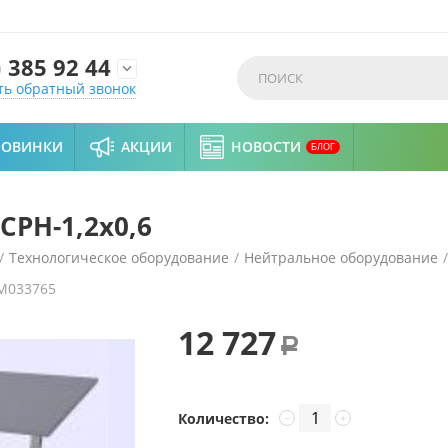
)
385 92 44

ть обратный звонок
НОВИНКИ
АКЦИИ
НОВОСТИ
БЛОГ
СРН-1,2х0,6
/
Технологическое оборудование
/
Нейтральное оборудование
/
M033765
12 727
Р
Количество:
−
+