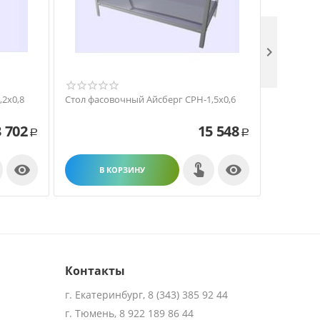

2х0,8
Стол фасовочный Айсберг СРН-1,5х0,6
Стол фас
 702
15 548
Р
Р


В КОРЗИНУ
В
Контакты
г. Екатеринбург, 8 (343) 385 92 44
г. Тюмень, 8 922 189 86 44