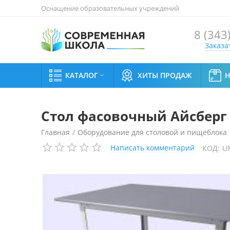
Оснащение образовательных учреждений
8 (343
Заказа
КАТАЛОГ
ХИТЫ ПРОДАЖ

Стол фасовочный Айсберг 
Главная
/
Оборудование для столовой и пищеблока
Написать комментарий
КОД:
U
Стол фасовочный Айсберг СРН-1,2х0,6