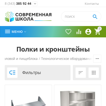
8 (343)
385 92 44
Контакты


0





МЕНЮ

Полки и кронштейны
 столовой и пищеблока
/
Технологическое оборудование
/
Нейт

Фильтры

