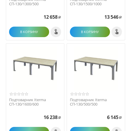
СП-130/1300/500
СП-130/1500/1000
12 658
13 546
Р
Р
В КОРЗИНУ
В КОРЗИНУ
Подтоварник Iterma
Подтоварник Iterma
СП-130/1600/600
СП-130/500/500
16 238
6 145
Р
Р