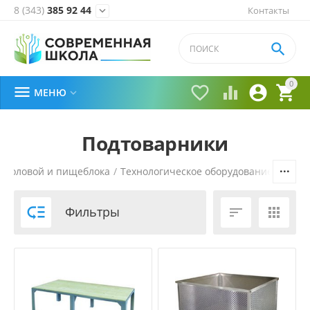
8 (343)
385 92 44
Контакты


0





МЕНЮ

Подтоварники
 столовой и пищеблока
/
Технологическое оборудование
/
Нейт

Фильтры

