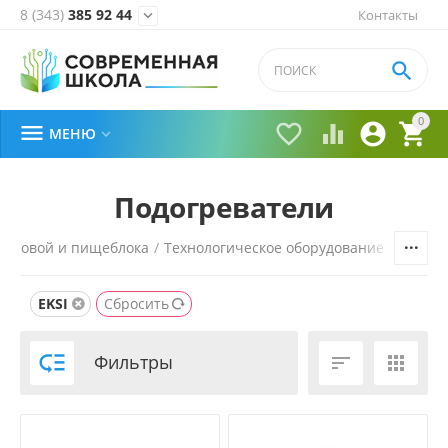
8 (343)
385 92 44
Контакты


0





МЕНЮ

Подогреватели
толовой и пищеблока
/
Технологическое оборудование
/
Линии
EKSI
Сбросить

Фильтры

