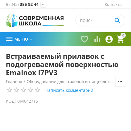
8 (343)
385 92 44
Контакты


0





МЕНЮ

Встраиваемый прилавок с
подогреваемой поверхностью
Emainox I7PV3
Главная
/
Оборудование для столовой и пищеблока
/
Технол
Написать комментарий
КОД:
UM042715