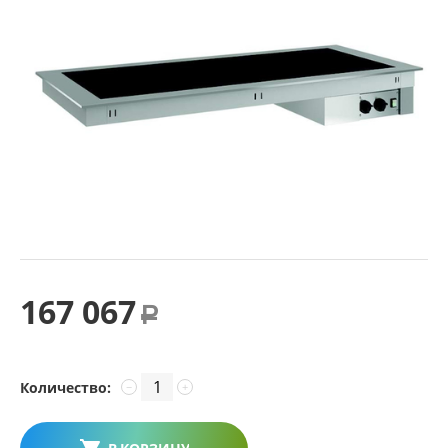
167 067
Р
Количество:
−
+