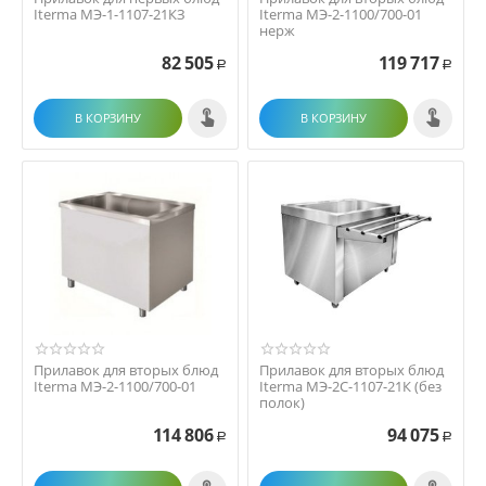
Iterma МЭ-1-1107-21КЗ
Iterma МЭ-2-1100/700-01
нерж
82 505
119 717
Р
Р
В КОРЗИНУ
В КОРЗИНУ
Прилавок для вторых блюд
Прилавок для вторых блюд
Iterma МЭ-2-1100/700-01
Iterma МЭ-2С-1107-21К (без
полок)
114 806
94 075
Р
Р