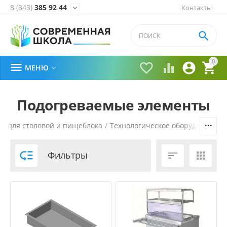
8 (343)
385 92 44
Контакты


0





МЕНЮ

Подогреваемые элементы
е для столовой и пищеблока
/
Технологическое оборудование
/

Фильтры

