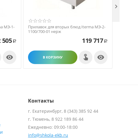

a МЭ-1-
Прилавок для вторых блюд Iterma МЭ-2-
Прилавок
1100/700-01 нерж
1100/700-
 505
119 717
Р
Р


В КОРЗИНУ
В
Контакты
г. Екатеринбург, 8 (343) 385 92 44
г. Тюмень, 8 922 189 86 44
е
Ежедневно: 09:00-18:00
ти
info@shkola-ekb.ru