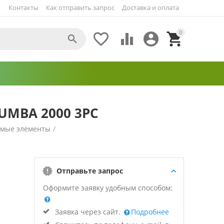
Контакты
Как отправить запрос
Доставка и оплата
0





UMBA 2000 3PC
емые элементы
/
Отправьте запрос
Оформите заявку удобным способом:
Заявка через сайт.
Подробнее