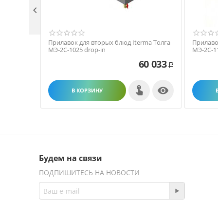

Прилавок для вторых блюд Iterma Толга
Прилаво
МЭ-2С-1025 drop-in
МЭ-2С-1
60 033
Р

В КОРЗИНУ
Будем на связи
ПОДПИШИТЕСЬ НА НОВОСТИ