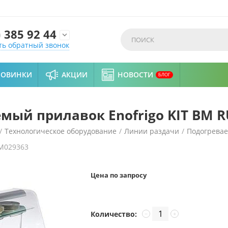
)
385 92 44

ть обратный звонок
НОВИНКИ
АКЦИИ
НОВОСТИ
БЛОГ
мый прилавок Enofrigo KIT BM R
/
Технологическое оборудование
/
Линии раздачи
/
Подогрева
M029363
IT BM RUMBA 2000 3PC
Цена по запросу
Количество:
−
+