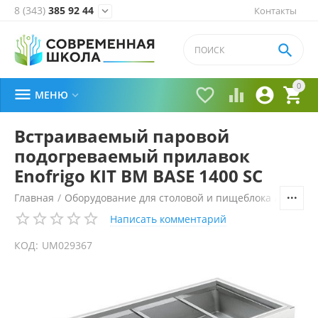
8 (343)
385 92 44
Контакты


0





МЕНЮ

Встраиваемый паровой
подогреваемый прилавок
Enofrigo KIT BM BASE 1400 SC
Главная
/
Оборудование для столовой и пищеблока
/
Технол
Написать комментарий
КОД:
UM029367