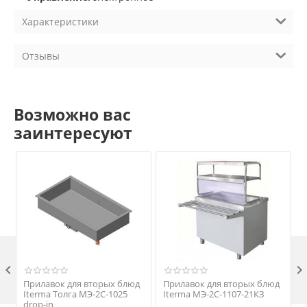
Характеристики
Отзывы
Возможно вас
заинтересуют

Прилавок для вторых блюд
Прилавок для вторых блюд
Iterma Толга МЭ-2С-1025
Iterma МЭ-2С-1107-21КЗ
drop-in