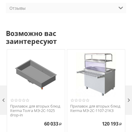
Отзывы
Возможно вас
заинтересуют

Прилавок для вторых блюд
Прилавок для вторых блюд
Iterma Толга МЭ-2С-1025
Iterma МЭ-2С-1107-21КЗ
drop-in
60 033
120 193
Р
Р