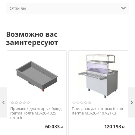
Отзывы
Возможно вас
заинтересуют

Прилавок для вторых блюд
Прилавок для вторых блюд
Iterma Толга МЭ-2С-1025
Iterma МЭ-2С-1107-21КЗ
drop-in
60 033
120 193
Р
Р