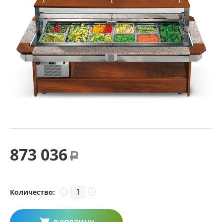
873 036
Р
Количество:
−
+