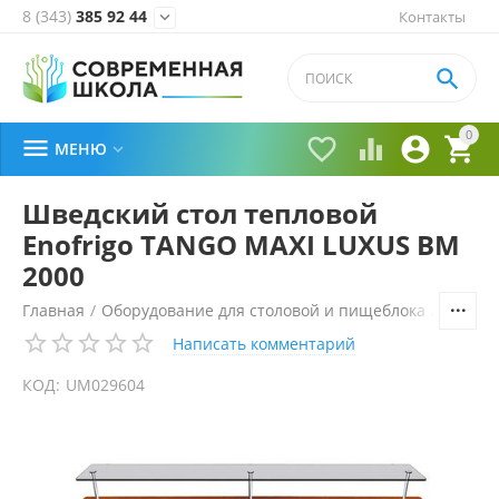
8 (343)
385 92 44
Контакты


0





МЕНЮ

Шведский стол тепловой
Enofrigo TANGO MAXI LUXUS BM
2000
Главная
/
Оборудование для столовой и пищеблока
/
Технол
Написать комментарий
КОД:
UM029604