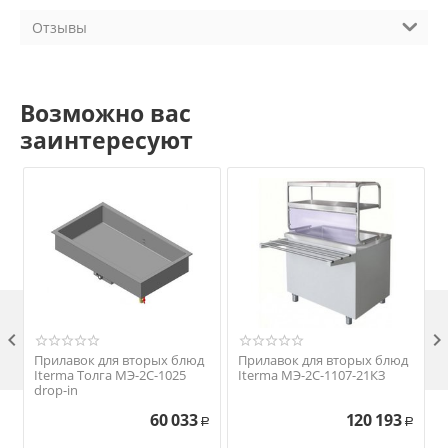
Отзывы
Возможно вас
заинтересуют

Прилавок для вторых блюд
Прилавок для вторых блюд
Iterma Толга МЭ-2С-1025
Iterma МЭ-2С-1107-21КЗ
drop-in
60 033
120 193
Р
Р