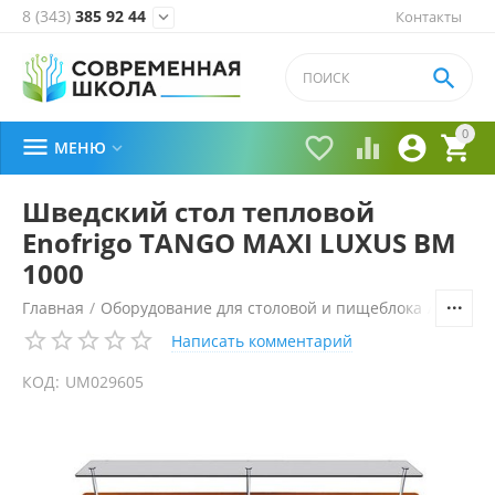
8 (343)
385 92 44
Контакты


0





МЕНЮ

Шведский стол тепловой
Enofrigo TANGO MAXI LUXUS BM
1000
Главная
/
Оборудование для столовой и пищеблока
/
Технол
Написать комментарий
КОД:
UM029605