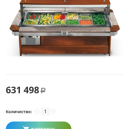
631 498
Р
Количество:
−
+