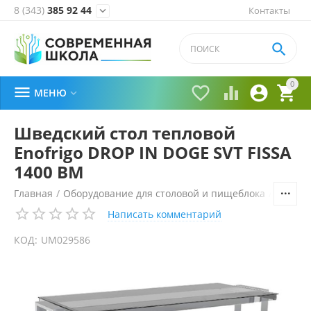
8 (343)
385 92 44
Контакты


0





МЕНЮ

Шведский стол тепловой
Enofrigo DROP IN DOGE SVT FISSA
1400 BM
Главная
/
Оборудование для столовой и пищеблока
/
Технол
Написать комментарий
КОД:
UM029586