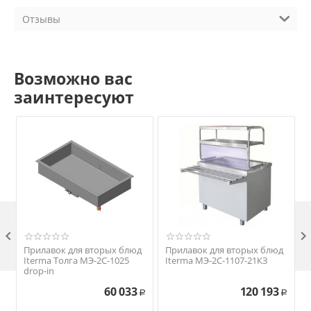
Отзывы
Возможно вас
заинтересуют

Прилавок для вторых блюд
Прилавок для вторых блюд
Iterma Толга МЭ-2С-1025
Iterma МЭ-2С-1107-21КЗ
drop-in
60 033
120 193
Р
Р