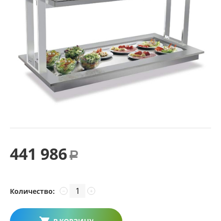
441 986
Р
Количество:
−
+