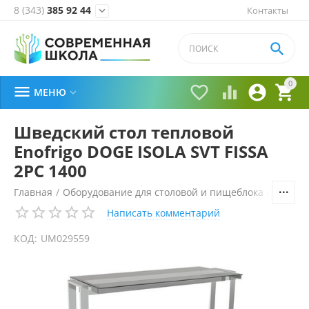
8 (343)
385 92 44
Контакты


0





МЕНЮ

Шведский стол тепловой
Enofrigo DOGE ISOLA SVT FISSA
2PC 1400
Главная
/
Оборудование для столовой и пищеблока
/
Технол
Написать комментарий
КОД:
UM029559