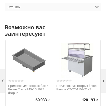
Отзывы
Возможно вас
заинтересуют

Прилавок для вторых блюд
Прилавок для вторых блюд
Iterma Толга МЭ-2С-1025
Iterma МЭ-2С-1107-21КЗ
drop-in
60 033
120 193
Р
Р