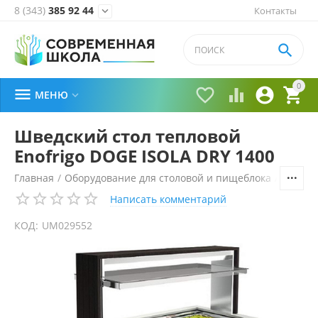
8 (343)
385 92 44
Контакты


0





МЕНЮ

Шведский стол тепловой
Enofrigo DOGE ISOLA DRY 1400
Главная
/
Оборудование для столовой и пищеблока
/
Технол
Написать комментарий
КОД:
UM029552