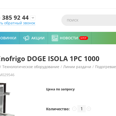
)
385 92 44

ть обратный звонок
НОВИНКИ
АКЦИИ
НОВОСТИ
БЛОГ
nofrigo DOGE ISOLA 1PC 1000
/
Технологическое оборудование
/
Линии раздачи
/
Подогрева
M029546
000
Цена по запросу
Количество:
−
+