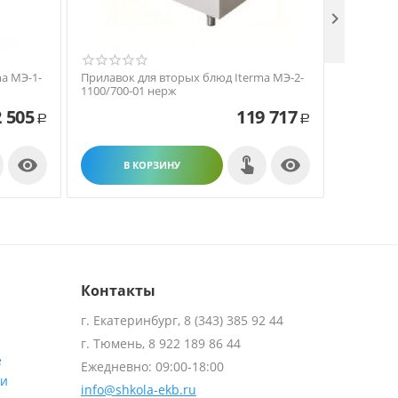

a МЭ-1-
Прилавок для вторых блюд Iterma МЭ-2-
Прилавок
1100/700-01 нерж
1100/700-
 505
119 717
Р
Р


В КОРЗИНУ
В
Контакты
г. Екатеринбург, 8 (343) 385 92 44
г. Тюмень, 8 922 189 86 44
е
Ежедневно: 09:00-18:00
ти
info@shkola-ekb.ru