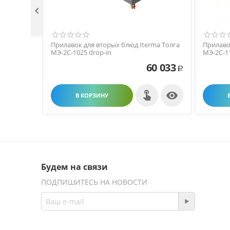

Прилавок для вторых блюд Iterma Толга
Прилаво
МЭ-2С-1025 drop-in
МЭ-2С-1
60 033
Р

В КОРЗИНУ
Будем на связи
ПОДПИШИТЕСЬ НА НОВОСТИ