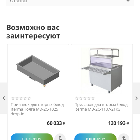
Отзывы
Возможно вас
заинтересуют

Прилавок для вторых блюд
Прилавок для вторых блюд
Iterma Толга МЭ-2С-1025
Iterma МЭ-2С-1107-21КЗ
drop-in
60 033
120 193
Р
Р
В КОРЗИНУ
В КОРЗИНУ