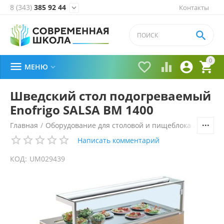
8 (343)
385 92 44
Контакты


0





МЕНЮ

Шведский стол подогреваемый
Enofrigo SALSA BM 1400
Главная
/
Оборудование для столовой и пищеблока
/
Технол
Написать комментарий
КОД:
UM029439