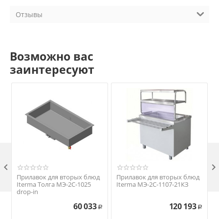
Отзывы
Возможно вас
заинтересуют

Прилавок для вторых блюд
Прилавок для вторых блюд
Iterma Толга МЭ-2С-1025
Iterma МЭ-2С-1107-21КЗ
drop-in
60 033
120 193
Р
Р