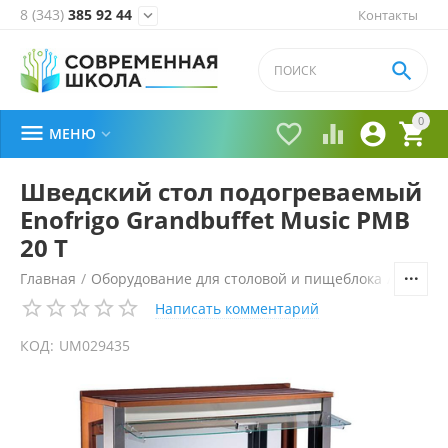
8 (343)
385 92 44
Контакты


0





МЕНЮ

Шведский стол подогреваемый
Enofrigo Grandbuffet Music PMB
20 Т
Главная
/
Оборудование для столовой и пищеблока
/
Технол
Написать комментарий
КОД:
UM029435