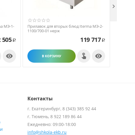

a МЭ-1-
Прилавок для вторых блюд Iterma МЭ-2-
Прилавок
1100/700-01 нерж
1100/700-
 505
119 717
Р
Р


В КОРЗИНУ
В
Контакты
г. Екатеринбург, 8 (343) 385 92 44
г. Тюмень, 8 922 189 86 44
е
Ежедневно: 09:00-18:00
ти
info@shkola-ekb.ru