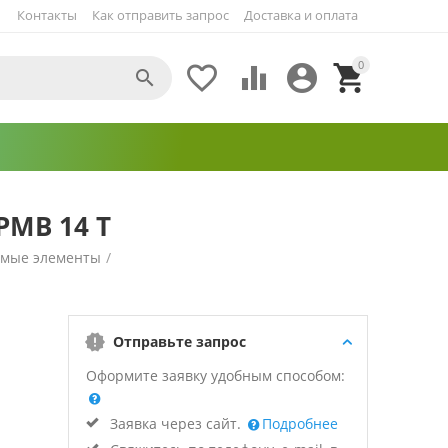
Контакты
Как отправить запрос
Доставка и оплата
0





PMB 14 Т
емые элементы
/
Отправьте запрос
Оформите заявку удобным способом:
Заявка через сайт.
Подробнее