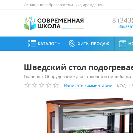
Оснащение образовательных учреждений
8 (343
Заказа
КАТАЛОГ
ХИТЫ ПРОДАЖ
Н

Шведский стол подогреваем
Главная
/
Оборудование для столовой и пищеблока
Написать комментарий
КОД:
U
Шведский стол подогреваемый Enofrigo Grandbuffet