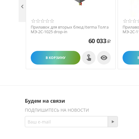

Прилавок для вторых блюд Iterma Толга
Прилаво
МЭ-2С-1025 drop-in
МЭ-2С-1
60 033
Р

В КОРЗИНУ
Будем на связи
ПОДПИШИТЕСЬ НА НОВОСТИ