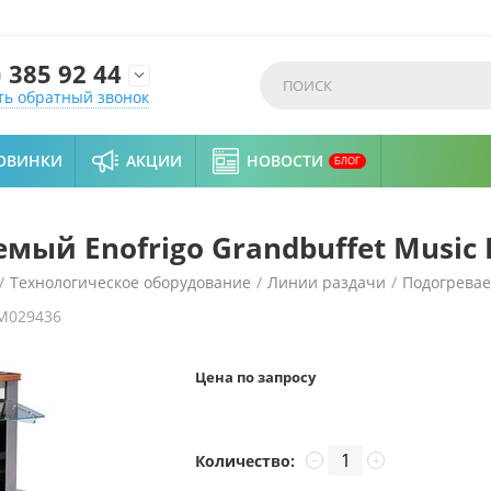
)
385 92 44

ть обратный звонок
ОВИНКИ
АКЦИИ
НОВОСТИ
БЛОГ
ый Enofrigo Grandbuffet Music 
/
Технологическое оборудование
/
Линии раздачи
/
Подогрева
M029436
 Music PMB 14 Т
Цена по запросу
Количество:
−
+