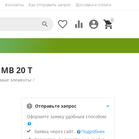
Контакты
Как отправить запрос
Доставка и оплата
0





IMB 20 Т
емые элементы
/
Отправьте запрос
Оформите заявку удобным способом:
Заявка через сайт.
Подробнее