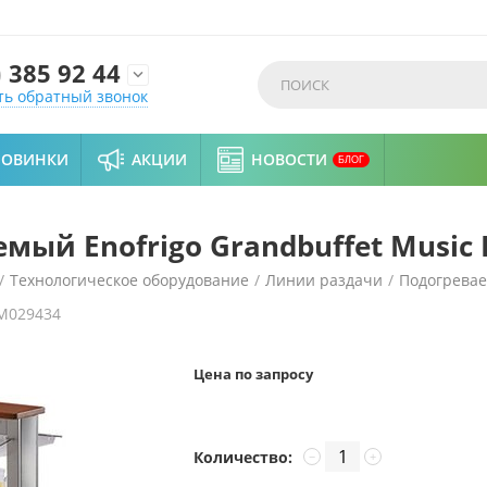
)
385 92 44

ть обратный звонок
НОВИНКИ
АКЦИИ
НОВОСТИ
БЛОГ
ый Enofrigo Grandbuffet Music 
/
Технологическое оборудование
/
Линии раздачи
/
Подогрева
M029434
Music IMB 20 Т
Цена по запросу
Количество:
−
+