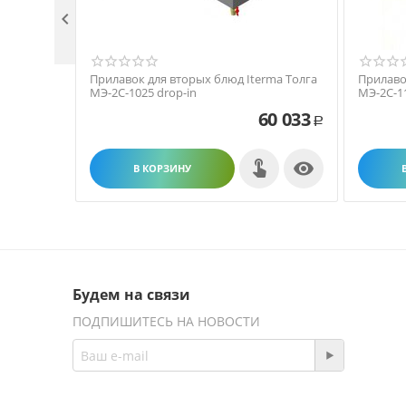

Прилавок для вторых блюд Iterma Толга
Прилаво
МЭ-2С-1025 drop-in
МЭ-2С-1
60 033
Р

В КОРЗИНУ
Будем на связи
ПОДПИШИТЕСЬ НА НОВОСТИ