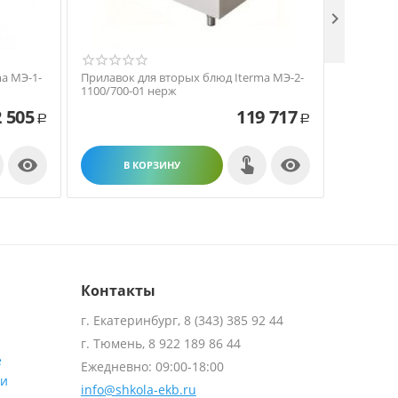

a МЭ-1-
Прилавок для вторых блюд Iterma МЭ-2-
Прилавок
1100/700-01 нерж
1100/700-
 505
119 717
Р
Р


В КОРЗИНУ
В
Контакты
г. Екатеринбург, 8 (343) 385 92 44
г. Тюмень, 8 922 189 86 44
е
Ежедневно: 09:00-18:00
ти
info@shkola-ekb.ru