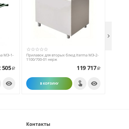

a МЭ-1-
Прилавок для вторых блюд Iterma МЭ-2-
Прилавок
1100/700-01 нерж
1100/700-
 505
119 717
Р
Р


В КОРЗИНУ
В
Контакты