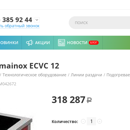
)
385 92 44

ть обратный звонок
НОВИНКИ
АКЦИИ
НОВОСТИ
БЛОГ
mainox ECVC 12
/
Технологическое оборудование
/
Линии раздачи
/
Подогрева
M042672
318 287
Р
Количество:
−
+