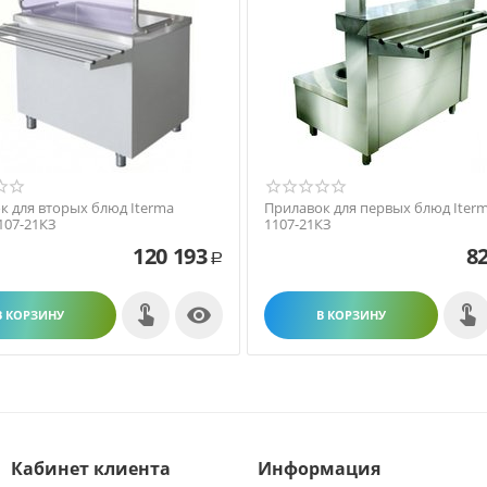
к для вторых блюд Iterma
Прилавок для первых блюд Iterm
107-21КЗ
1107-21КЗ
120 193
82
Р

В КОРЗИНУ
В КОРЗИНУ
Кабинет клиента
Информация