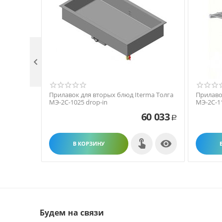

Прилавок для вторых блюд Iterma Толга
Прилаво
МЭ-2С-1025 drop-in
МЭ-2С-1
60 033
Р

В КОРЗИНУ
Будем на связи