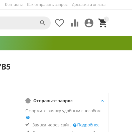
Контакты
Как отправить запрос
Доставка и оплата
0





VB5
Отправьте запрос
Оформите заявку удобным способом:
Заявка через сайт.
Подробнее