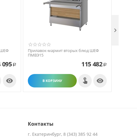

 ШЕФ
Прилавок-мармит вторых блюд ШЕФ
Мармит д
ПМВЭ15
МЭС-2С-8
 095
115 482
Р
Р


В КОРЗИНУ
В
Контакты
г. Екатеринбург, 8 (343) 385 92 44