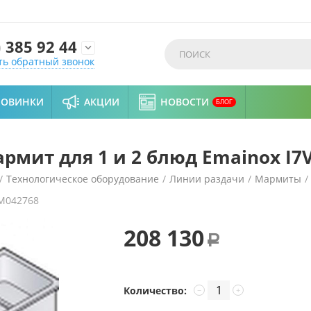
)
385 92 44

ть обратный звонок
НОВИНКИ
АКЦИИ
НОВОСТИ
БЛОГ
мит для 1 и 2 блюд Emainox I7
/
Технологическое оборудование
/
Линии раздачи
/
Мармиты
/
M042768
nox I7VB5
208 130
Р
Количество:
−
+