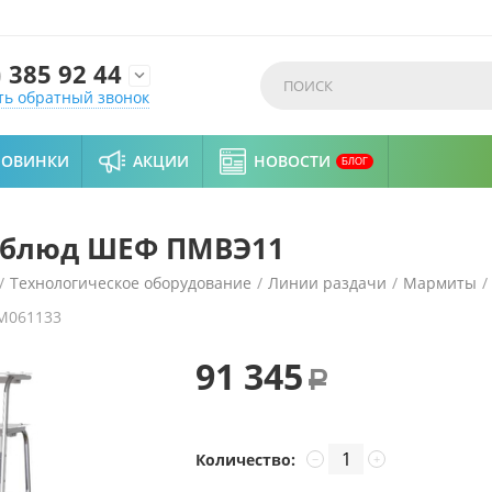
)
385 92 44

ть обратный звонок
НОВИНКИ
АКЦИИ
НОВОСТИ
БЛОГ
 блюд ШЕФ ПМВЭ11
/
Технологическое оборудование
/
Линии раздачи
/
Мармиты
/
M061133
91 345
Р
Количество:
−
+