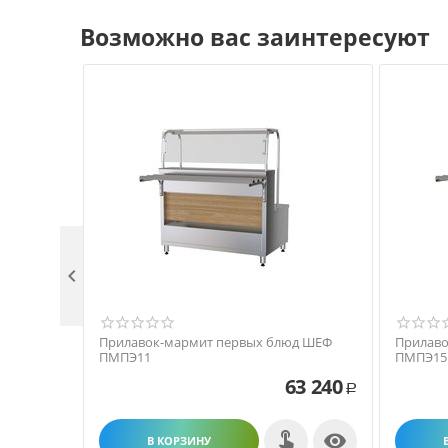
Возможно вас заинтересуют

Прилавок-мармит первых блюд ШЕФ
Прилаво
ПМПЭ11
ПМПЭ15
63 240
Р

В КОРЗИНУ