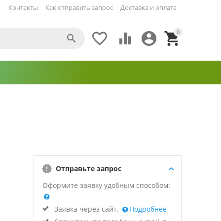
Контакты
Как отправить запрос
Доставка и оплата
0





Отправьте запрос
Оформите заявку удобным способом:
Заявка через сайт.
Подробнее