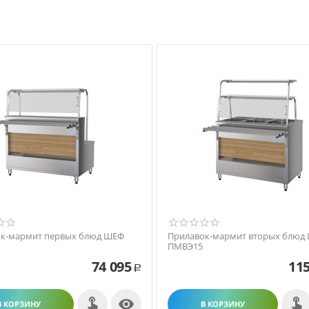
к-мармит первых блюд ШЕФ
Прилавок-мармит вторых блюд
ПМВЭ15
74 095
115
Р

В КОРЗИНУ
В КОРЗИНУ