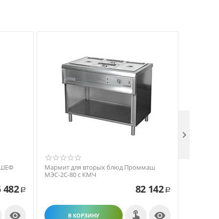

 ШЕФ
Мармит для вторых блюд Проммаш
Встраива
МЭС-2С-80 с КМЧ
МВ-3
 482
82 142
Р
Р


В КОРЗИНУ
В