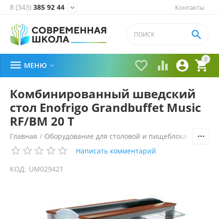
8 (343)
385 92 44
Контакты


0





МЕНЮ

Комбинированный шведский
стол Enofrigo Grandbuffet Music
RF/BM 20 Т
Главная
/
Оборудование для столовой и пищеблока
/
Технол
Написать комментарий
КОД:
UM029421