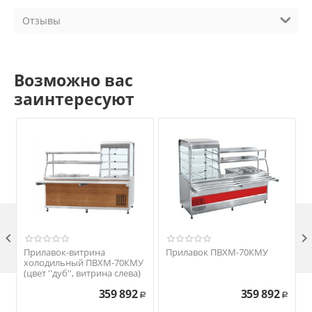
Отзывы
Возможно вас
заинтересуют

Прилавок-витрина
Прилавок ПВХМ-70КМУ
холодильный ПВХМ-70КМУ
(цвет ''дуб'', витрина слева)
359 892
359 892
'
Р
Р