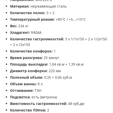
Материал:
нержавеющая сталь
Количество полок:
3 + 2
Температурный режим:
+85°С / +5...+15°С
Вес:
234 кг
Хладагент:
R404A
Количество гастроемкостей:
3 х 1/1х150 + 2 х 1/2х150
+ 2 х /2х150
Количество конфорок:
1
Время разогрева:
25 минут
Площадь выкладки:
1,04 кв.м + 1,39 кв.м
Диаметр конфорки:
220 мм
Полезный объем:
0,35 + 0,06 куб.м
Объем ванны:
8 л
Оттаивание:
ТЭН
Подсветка:
есть (витрина)
Вместимость гастроемкостей:
48 куб.дм
Количество ПЭНов:
2