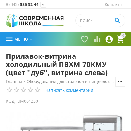
8 (343)
385 92 44
Контакты


0





МЕНЮ

Прилавок-витрина
холодильный ПВХМ-70КМУ
(цвет ''дуб'', витрина слева)
Главная
/
Оборудование для столовой и пищеблока
/
Технол
Написать комментарий
КОД:
UM061230