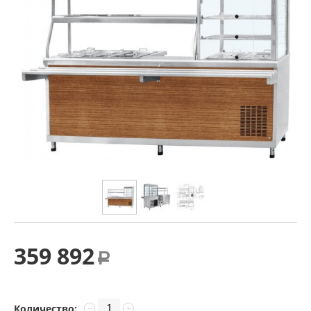
359 892
Р
Количество:
−
+