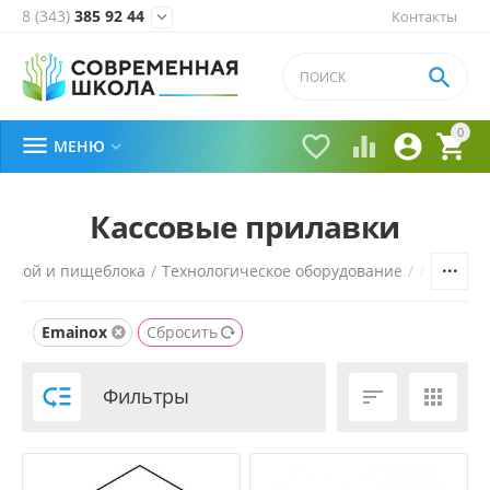
8 (343)
385 92 44
Контакты


0





МЕНЮ

Кассовые прилавки
ловой и пищеблока
/
Технологическое оборудование
/
Линии р
Emainox
Сбросить

Фильтры

