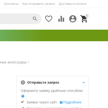
Контакты
Как отправить запрос
Доставка и оплата
0





ные аксессуары
/
Отправьте запрос
Оформите заявку удобным способом:
Заявка через сайт.
Подробнее