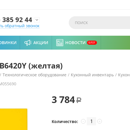
)
385 92 44

ть обратный звонок
ОВИНКИ
АКЦИИ
НОВОСТИ
БЛОГ
B6420Y (желтая)
/
Технологическое оборудование
/
Кухонный инвентарь
/
Кухон
M055690
3 784
Р
Количество:
−
+