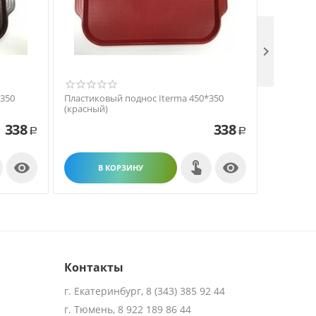

*350
Пластиковый поднос Iterma 450*350
Пластико
(красный)
(синий)
338
338
Р
Р


В КОРЗИНУ
В
Контакты
г. Екатеринбург, 8 (343) 385 92 44
г. Тюмень, 8 922 189 86 44