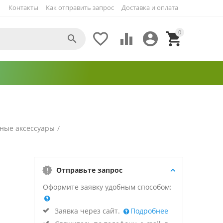
Контакты
Как отправить запрос
Доставка и оплата
0





ные аксессуары
/
Отправьте запрос
Оформите заявку удобным способом:
Заявка через сайт.
Подробнее