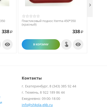

*350
Пластиковый поднос Iterma 450*350
Пластико
(красный)
(синий)
338
338
Р
Р


В КОРЗИНУ
В
Контакты
г. Екатеринбург, 8 (343) 385 92 44
г. Тюмень, 8 922 189 86 44
е
Ежедневно: 09:00-18:00
ти
info@shkola-ekb.ru