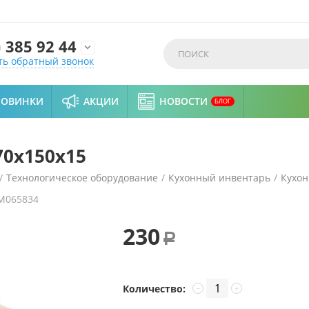
)
385 92 44

ть обратный звонок
НОВИНКИ
АКЦИИ
НОВОСТИ
БЛОГ
70х150х15
/
Технологическое оборудование
/
Кухонный инвентарь
/
Кухон
M065834
230
Р
Количество:
−
+