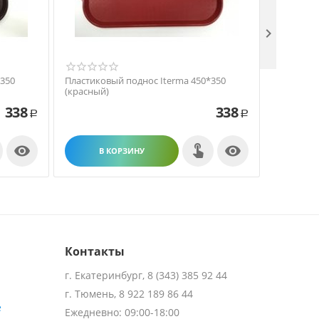

*350
Пластиковый поднос Iterma 450*350
Пластико
(красный)
(синий)
338
338
Р
Р


В КОРЗИНУ
В
Контакты
г. Екатеринбург, 8 (343) 385 92 44
г. Тюмень, 8 922 189 86 44
е
Ежедневно: 09:00-18:00