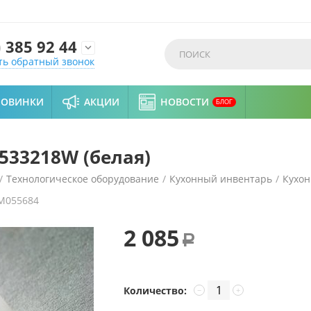
)
385 92 44

ть обратный звонок
НОВИНКИ
АКЦИИ
НОВОСТИ
БЛОГ
533218W (белая)
/
Технологическое оборудование
/
Кухонный инвентарь
/
Кухон
M055684
2 085
Р
Количество:
−
+