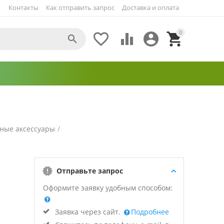
Контакты
Как отправить запрос
Доставка и оплата
0





ные аксессуары
/
Отправьте запрос
Оформите заявку удобным способом:
Заявка через сайт.
Подробнее