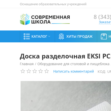
Оснащение образовательных учреждений
8 (343
Заказа
КАТАЛОГ
ХИТЫ ПРОДАЖ

Доска разделочная EKSI PC
Главная
/
Оборудование для столовой и пищеблока
Написать комментарий
КОД:
U
Доска разделочная EKSI PC533218W (белая)