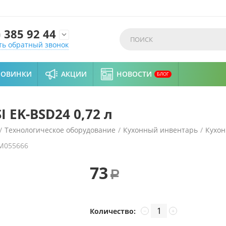
)
385 92 44

ть обратный звонок
НОВИНКИ
АКЦИИ
НОВОСТИ
БЛОГ
 EK-BSD24 0,72 л
/
Технологическое оборудование
/
Кухонный инвентарь
/
Кухон
M055666
73
Р
Количество:
−
+