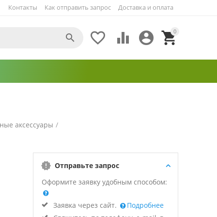
Контакты
Как отправить запрос
Доставка и оплата
0





ные аксессуары
/
Отправьте запрос
Оформите заявку удобным способом:
Заявка через сайт.
Подробнее