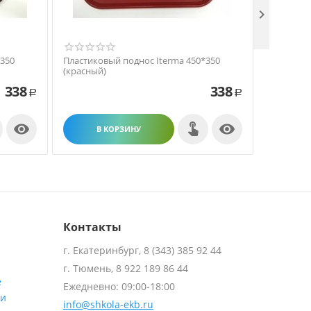

*350
Пластиковый поднос Iterma 450*350
Пластико
(красный)
(синий)
338
338
Р
Р


В КОРЗИНУ
В
Контакты
г. Екатеринбург, 8 (343) 385 92 44
г. Тюмень, 8 922 189 86 44
е
Ежедневно: 09:00-18:00
ти
info@shkola-ekb.ru