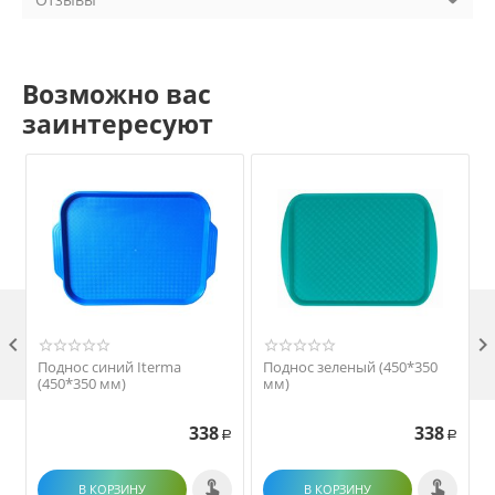
Возможно вас
заинтересуют

Поднос синий Iterma
Поднос зеленый (450*350
(450*350 мм)
мм)
338
338
Р
Р
В КОРЗИНУ
В КОРЗИНУ