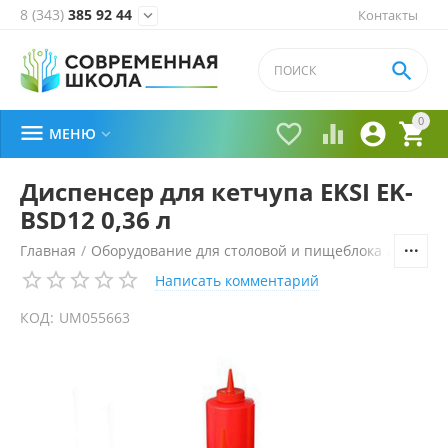
8 (343)
385 92 44
Контакты


0





МЕНЮ

Диспенсер для кетчупа EKSI EK-
BSD12 0,36 л
Главная
/
Оборудование для столовой и пищеблока
/
Технол
Написать комментарий
КОД:
UM055663