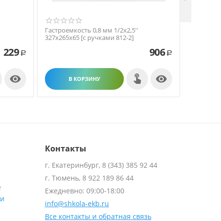
Гастроемкость 0,8 мм 1/2х2,5''
Гастроемк
327х265х65 [с ручками 812-2]
530х325х1
1 229
906
Р
Р


В КОРЗИНУ
В
Контакты
г. Екатеринбург, 8 (343) 385 92 44
г. Тюмень, 8 922 189 86 44
е
Ежедневно: 09:00-18:00
ти
info@shkola-ekb.ru
Все контакты и обратная связь