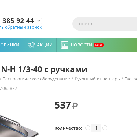
)
385 92 44

ть обратный звонок
НОВИНКИ
АКЦИИ
НОВОСТИ
БЛОГ
N-H 1/3-40 с ручками
/
Технологическое оборудование
/
Кухонный инвентарь
/
Гастр
M063877
537
Р
Количество:
−
+