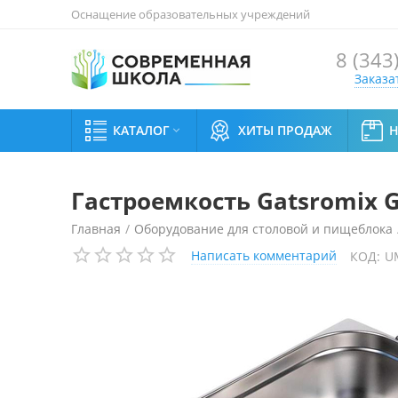
Оснащение образовательных учреждений
8 (343
Заказа
КАТАЛОГ
ХИТЫ ПРОДАЖ

Гастроемкость Gatsromix G
Главная
/
Оборудование для столовой и пищеблока
Написать комментарий
КОД:
U
Гастроемкость Gatsromix GN-H 1/3-40 с ручками