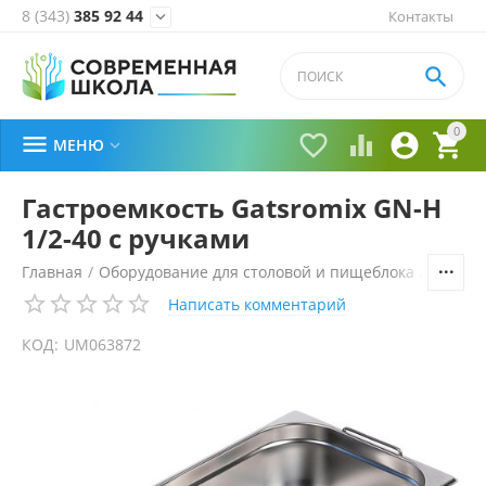
8 (343)
385 92 44
Контакты


0





МЕНЮ

Гастроемкость Gatsromix GN-H
1/2-40 с ручками
Главная
/
Оборудование для столовой и пищеблока
/
Технол
Написать комментарий
КОД:
UM063872