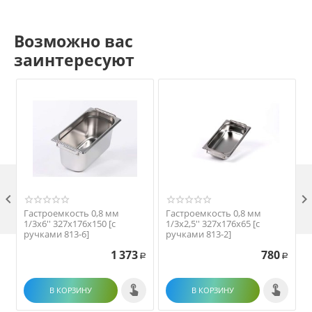
Возможно вас
заинтересуют

Гастроемкость 0,8 мм
Гастроемкость 0,8 мм
1/3х6'' 327х176х150 [с
1/3х2,5'' 327х176х65 [с
1
ручками 813-6]
ручками 813-2]
1 373
780
Р
Р
В КОРЗИНУ
В КОРЗИНУ