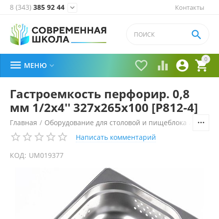
8 (343)
385 92 44
Контакты


0





МЕНЮ

Гастроемкость перфорир. 0,8
мм 1/2х4'' 327х265х100 [Р812-4]
Главная
/
Оборудование для столовой и пищеблока
/
Технол
Написать комментарий
КОД:
UM019377