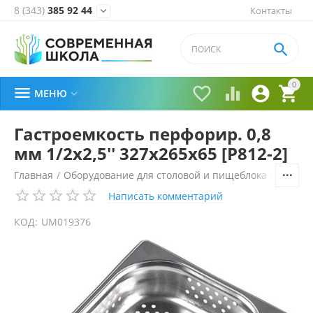
8 (343)
385 92 44
Контакты


0





МЕНЮ

Гастроемкость перфорир. 0,8
мм 1/2х2,5'' 327х265х65 [Р812-2]
Главная
/
Оборудование для столовой и пищеблока
/
Технол
Написать комментарий
КОД:
UM019376