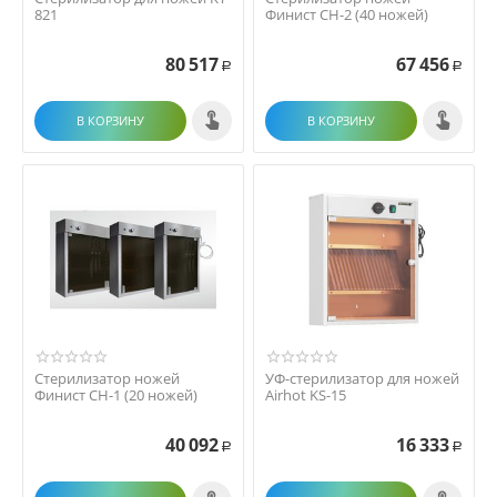
821
Финист СН-2 (40 ножей)
80 517
67 456
Р
Р
В КОРЗИНУ
В КОРЗИНУ
Стерилизатор ножей
УФ-стерилизатор для ножей
Финист СН-1 (20 ножей)
Airhot KS-15
40 092
16 333
Р
Р