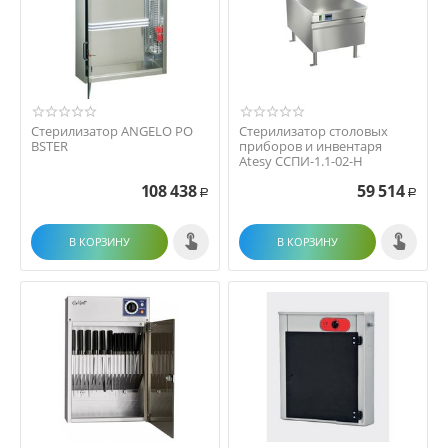
Стерилизатор ANGELO PO
Стерилизатор столовых
BSTER
приборов и инвентаря
Atesy ССПИ-1.1-02-Н
108 438
59 514
Р
Р
В КОРЗИНУ
В КОРЗИНУ