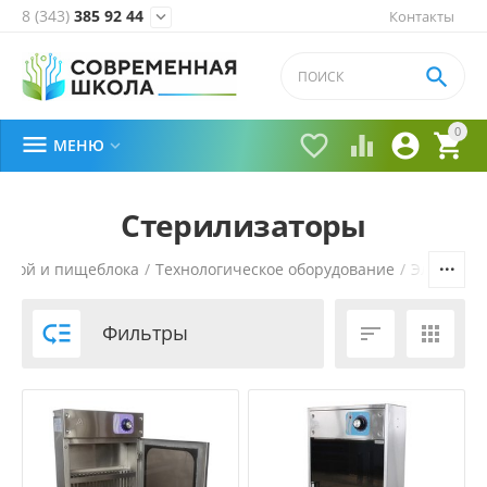
8 (343)
385 92 44
Контакты


0





МЕНЮ

Стерилизаторы
ловой и пищеблока
/
Технологическое оборудование
/
Электром

Фильтры

