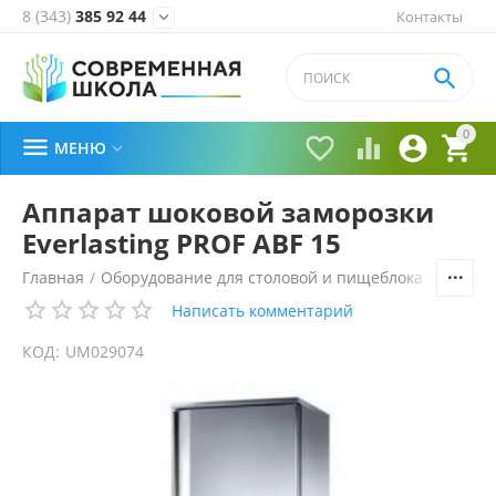
8 (343)
385 92 44
Контакты


0





МЕНЮ

Аппарат шоковой заморозки
Everlasting PROF ABF 15
Главная
/
Оборудование для столовой и пищеблока
/
Технол
Написать комментарий
КОД:
UM029074