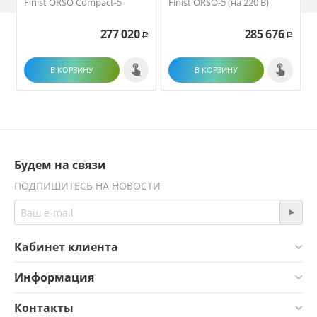
Finist ORSO Compact-5
Finist ORSO-5 (на 220 В)
F
277 020
285 676
Р
Р
В КОРЗИНУ
В КОРЗИНУ
Будем на связи
ПОДПИШИТЕСЬ НА НОВОСТИ
Кабинет клиента
Информация
Контакты