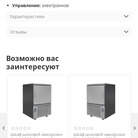
Управление:
электронное
Характеристики
Отзывы
Возможно вас
заинтересуют

Шкаф шоковой заморозки
Шкаф шоковой заморозки