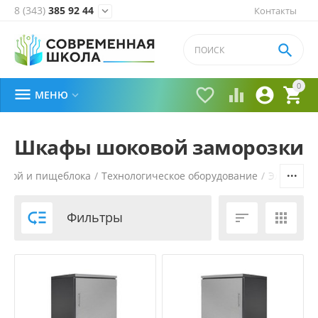
8 (343)
385 92 44
Контакты


0





МЕНЮ

Шкафы шоковой заморозки
ловой и пищеблока
/
Технологическое оборудование
/
Электром

Фильтры

